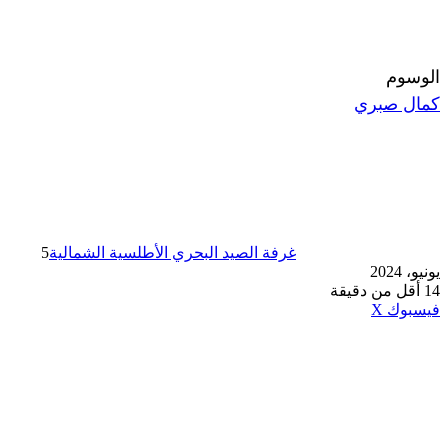
الوسوم
كمال صبري
غرفة الصيد البحري الأطلسية الشمالية
5
يونيو، 2024
14
أقل من دقيقة
طباعة
لينكدإن
مشاركة
بينتيريست
فيسبوك
‫X
عبر
البريد