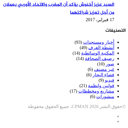
السيد عزيز أخنوش يؤكد أن المغرب والاتحاد الأوربي يعملان
من أجل تعزيز شراكتهما
17 فبراير، 2017
التصنيفات
أخبار ومستجدات
(93)
أنشطة الغرف
(49)
المكتبة الوسائطية
(14)
رصيف الصحافة
(14)
صور
(10)
غير مصنف
(6)
فضاء البحار
(6)
فيديو
(9)
قوانين وانظمة
(21)
مشاريع ومخططات
(17)
منشورات
(6)
©حقوق النشر CPMAN 2026، جميع الحقوق محفوظة
فيسبوك
ملخص
الموقع