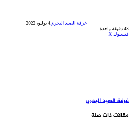
غرفة الصيد البحري
4 يوليو، 2022
48
دقيقة واحدة
طباعة
لينكدإن
مشاركة
بينتيريست
فيسبوك
‫X
عبر
البريد
غرفة الصيد البحري
مقالات ذات صلة